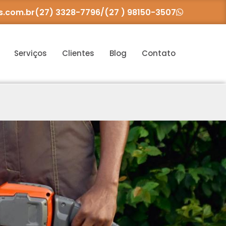
/
s.com.br
(27) 3328-7796
(27 ) 98150-3507
Serviços
Clientes
Blog
Contato