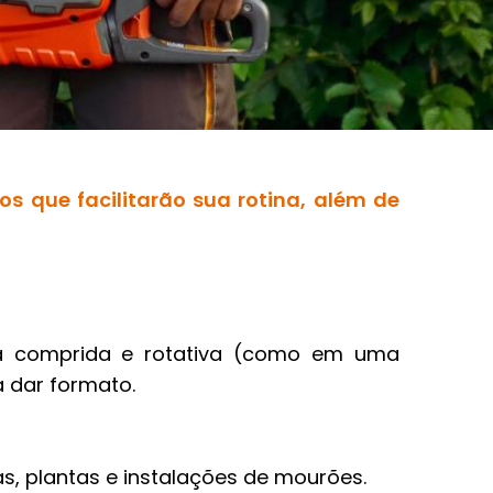
s que facilitarão sua rotina, além de
na comprida e rotativa (como em uma
a dar formato.
ças, plantas e instalações de mourões.