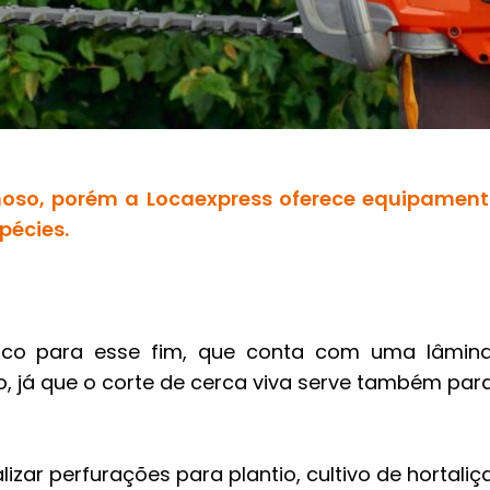
oso, porém a Locaexpress oferece equipamento
pécies.
ico para esse fim, que conta com uma lâmi
o, já que o corte de cerca viva serve também par
alizar perfurações para plantio, cultivo de hortali