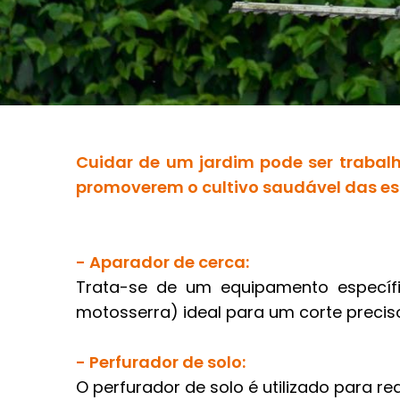
Cuidar de um jardim pode ser trabalh
promoverem o cultivo saudável das es
- Aparador de cerca:
Trata-se de um equipamento específ
motosserra) ideal para um corte precis
- Perfurador de solo:
O perfurador de solo é utilizado para re