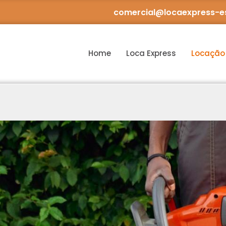
comercial@locaexpress-e
Home
Loca Express
Locação